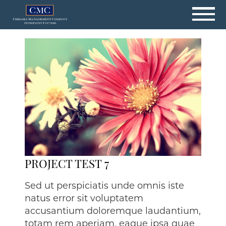
Skip
to
content
PROJECT TEST 7
Sed ut perspiciatis unde omnis iste
natus error sit voluptatem
accusantium doloremque laudantium,
totam rem aperiam, eaque ipsa quae